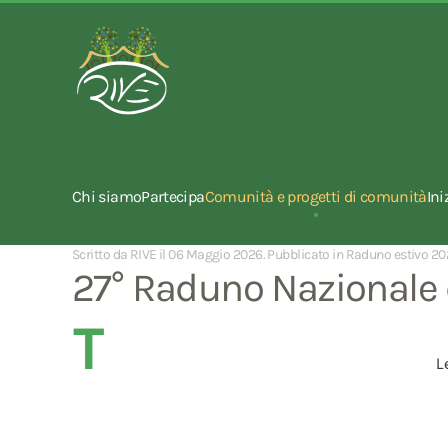
Chi siamo
Partecipa
Comunità e progetti di comunità
Ini
Scritto da RIVE il
06 Maggio 2026
. Pubblicato in
Raduno estivo 20
27° Raduno Nazionale d
T
L