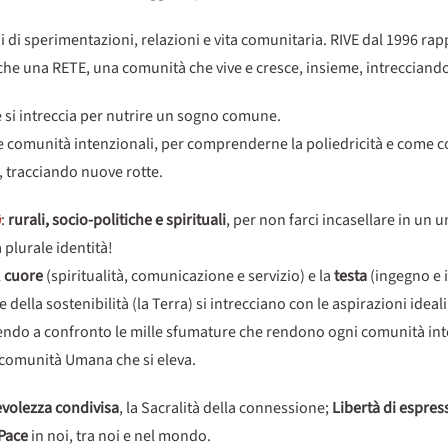
di sperimentazioni, relazioni e vita comunitaria. RIVE dal 1996 rap
nche una RETE, una comunità che vive e cresce, insieme, intrecciand
e si intreccia per nutrire un sogno comune.
gi e comunità intenzionali, per comprenderne la poliedricità e come c
 tracciando nuove rotte.
à
:
rurali, socio-politiche e spirituali
, per non farci incasellare in un u
a plurale identità!
l
cuore
(spiritualità, comunicazione e servizio) e la
testa
(ingegno e i
lla sostenibilità (la Terra) si intrecciano con le aspirazioni ideali e
tendo a confronto le mille sfumature che rendono ogni comunità inte
 comunità Umana che si eleva.
volezza condivisa
, la Sacralità della connessione;
Libertà di espres
Pace
in noi, tra noi e nel mondo.