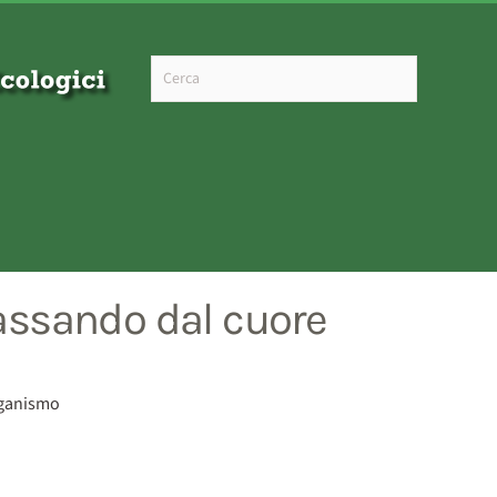
Type 2 or more characters for results.
passando dal cuore
organismo