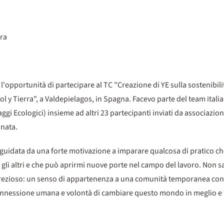
rra
l'opportunità di partecipare al TC "Creazione di YE sulla sostenibili
 y Tierra", a Valdepielagos, in Spagna. Facevo parte del team italia
ggi Ecologici) insieme ad altri 23 partecipanti inviati da associazio
onata.
uidata da una forte motivazione a imparare qualcosa di pratico c
 gli altri e che può aprirmi nuove porte nel campo del lavoro. Non s
prezioso: un senso di appartenenza a una comunità temporanea con 
 connessione umana e volontà di cambiare questo mondo in meglio 