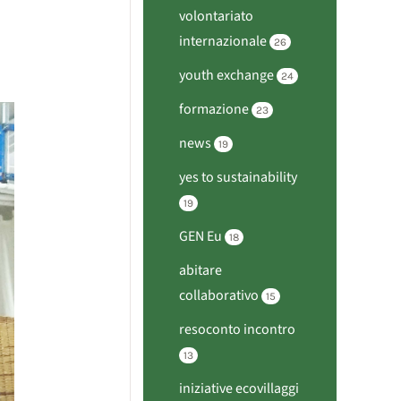
volontariato
internazionale
26
youth exchange
24
formazione
23
news
19
yes to sustainability
19
GEN Eu
18
abitare
collaborativo
15
resoconto incontro
13
iniziative ecovillaggi