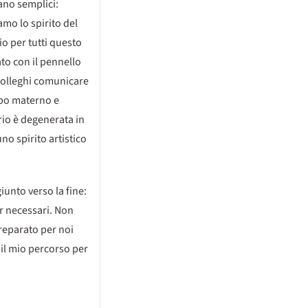
ano semplici:
amo lo spirito del
o per tutti questo
ato con il pennello
 colleghi comunicare
mbo materno e
ario è degenerata in
o spirito artistico
unto verso la fine:
r necessari. Non
 preparato per noi
 il mio percorso per