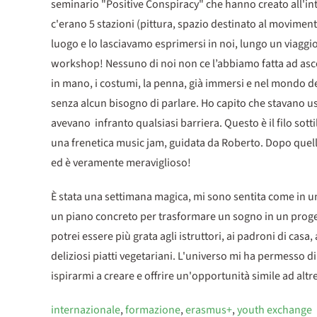
seminario "Positive Conspiracy" che hanno creato all'in
c'erano 5 stazioni (pittura, spazio destinato al moviment
luogo e lo lasciavamo esprimersi in noi, lungo un viaggi
workshop! Nessuno di noi non ce l’abbiamo fatta ad ascolt
in mano, i costumi, la penna, già immersi e nel mondo de
senza alcun bisogno di parlare. Ho capito che stavano 
avevano infranto qualsiasi barriera. Questo è il filo sotti
una frenetica music jam, guidata da Roberto. Dopo quell
ed è veramente meraviglioso!
È stata una settimana magica, mi sono sentita come in un
un piano concreto per trasformare un sogno in un progett
potrei essere più grata agli istruttori, ai padroni di casa
deliziosi piatti vegetariani. L'universo mi ha permesso 
ispirarmi a creare e offrire un'opportunità simile ad alt
internazionale
,
formazione
,
erasmus+
,
youth exchange