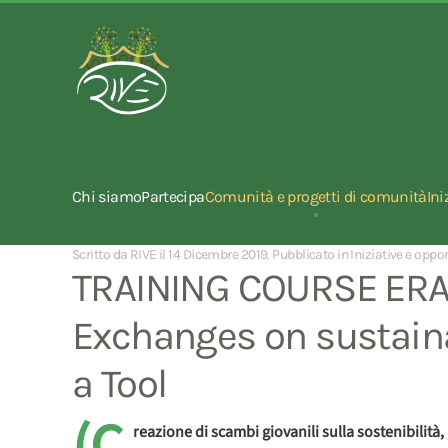
Chi siamo
Partecipa
Comunità e progetti di comunità
Ini
Scritto da RIVE il
14 Dicembre 2019
. Pubblicato in
Iniziative e oppo
TRAINING COURSE ERAS
Exchanges on sustaina
a Tool
(C
reazione di scambi giovanili sulla sostenibilità