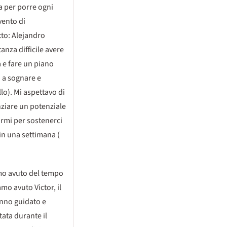
ra per porre ogni
vento di
tto: Alejandro
anza difficile avere
a e fare un piano
a a sognare e
o). Mi aspettavo di
nziare un potenziale
irmi per sostenerci
in una settimana (
amo avuto del tempo
mo avuto Victor, il
hanno guidato e
tata durante il