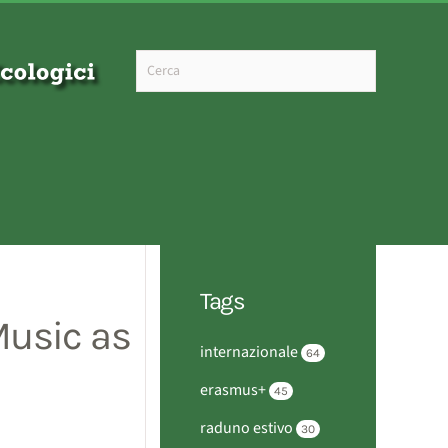
Type 2 or more characters for results.
Tags
Music as
internazionale
64
erasmus+
45
raduno estivo
30