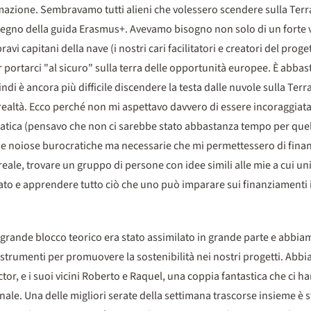
formazione. Sembravamo tutti alieni che volessero scendere sulla Ter
regno della guida Erasmus+. Avevamo bisogno non solo di un forte 
i capitani della nave (i nostri cari facilitatori e creatori del proge
portarci "al sicuro" sulla terra delle opportunità europee. È abbast
di è ancora più difficile discendere la testa dalle nuvole sulla Terr
 realtà. Ecco perché non mi aspettavo davvero di essere incoraggiat
atica (pensavo che non ci sarebbe stato abbastanza tempo per quell
cose noiose burocratiche ma necessarie che mi permettessero di fina
eale, trovare un gruppo di persone con idee simili alle mie a cui un
to e apprendere tutto ciò che uno può imparare sui finanziamenti 
l grande blocco teorico era stato assimilato in grande parte e abbi
strumenti per promuovere la sostenibilità nei nostri progetti. Abbia
ictor, e i suoi vicini Roberto e Raquel, una coppia fantastica che ci 
ale. Una delle migliori serate della settimana trascorse insieme è s