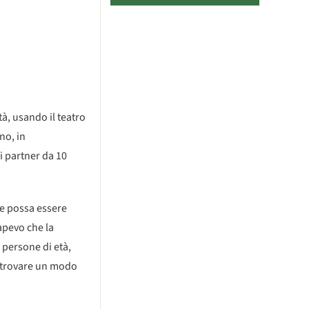
tà, usando il teatro
no, in
ni partner da 10
he possa essere
apevo che la
persone di età,
e trovare un modo