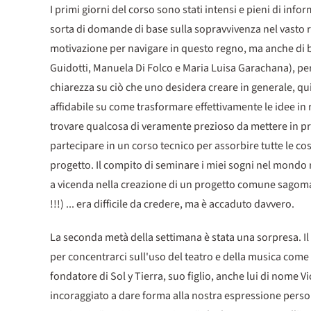
I primi giorni del corso sono stati intensi e pieni di in
sorta di domande di base sulla sopravvivenza nel vasto 
motivazione per navigare in questo regno, ma anche di brav
Guidotti, Manuela Di Folco e Maria Luisa Garachana), per 
chiarezza su ciò che uno desidera creare in generale, quin
affidabile su come trasformare effettivamente le idee in
trovare qualcosa di veramente prezioso da mettere in pr
partecipare in un corso tecnico per assorbire tutte le 
progetto. Il compito di seminare i miei sogni nel mondo r
a vicenda nella creazione di un progetto comune sagoma
!!!) ... era difficile da credere, ma è accaduto davvero.
La seconda metà della settimana è stata una sorpresa. I
per concentrarci sull'uso del teatro e della musica come 
fondatore di Sol y Tierra, suo figlio, anche lui di nome V
incoraggiato a dare forma alla nostra espressione person