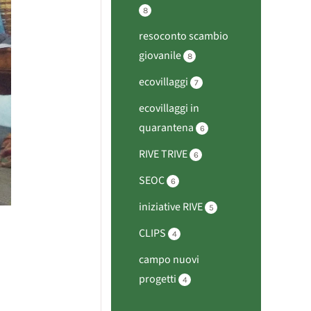
8
resoconto scambio
giovanile
8
ecovillaggi
7
ecovillaggi in
quarantena
6
RIVE TRIVE
6
SEOC
6
iniziative RIVE
5
CLIPS
4
campo nuovi
progetti
4