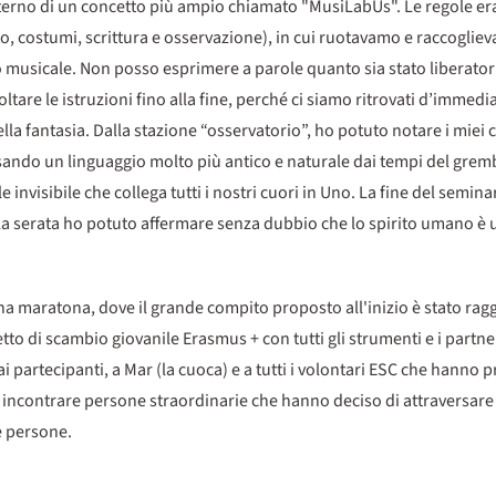
terno di un concetto più ampio chiamato "MusiLabUs". Le regole er
o, costumi, scrittura e osservazione), in cui ruotavamo e raccogliev
o musicale. Non posso esprimere a parole quanto sia stato liberatori
are le istruzioni fino alla fine, perché ci siamo ritrovati d’immedi
lla fantasia. Dalla stazione “osservatorio”, ho potuto notare i miei
usando un linguaggio molto più antico e naturale dai tempi del gre
le invisibile che collega tutti i nostri cuori in Uno. La fine del semin
a serata ho potuto affermare senza dubbio che lo spirito umano è un
a maratona, dove il grande compito proposto all'inizio è stato raggi
o di scambio giovanile Erasmus + con tutti gli strumenti e i partne
, ai partecipanti, a Mar (la cuoca) e a tutti i volontari ESC che hanno
di incontrare persone straordinarie che hanno deciso di attraversare
re persone.