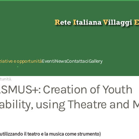
ziative e opportunità
Eventi
News
Contattaci
Gallery
rtunità
.
MUS+: Creation of Youth
bility, using Theatre and 
, utilizzando il teatro e la musica come strumento)