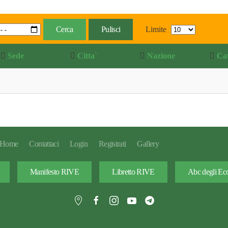
Cerca
Pulisci
Limite
Sede
Citta`
Nazione
Ca
Home
Contattaci
Login
Registrati
Gallery
Manifesto RIVE
Libretto RIVE
Abc degli Eco