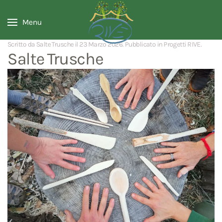
Menu
Scritto da Salte Trusche il
23 Marzo 2026
. Pubblicato in
Progetti RIVE
.
Salte Trusche