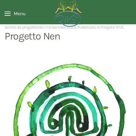
Menu
Scritto da progettonen il
13 Gennaio 2025
. Pubblicato in
Progetti RIVE
.
Progetto Nen