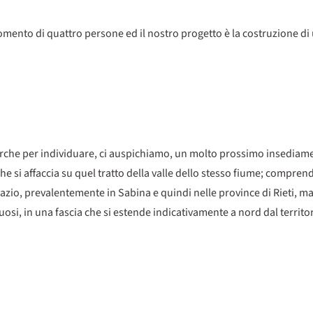
nto di quattro persone ed il nostro progetto è la costruzione di u
rche per individuare, ci auspichiamo, un molto prossimo insediamento
e si affaccia su quel tratto della valle dello stesso fiume; compren
to Lazio, prevalentemente in Sabina e quindi nelle province di Rieti,
ontuosi, in una fascia che si estende indicativamente a nord dal terri