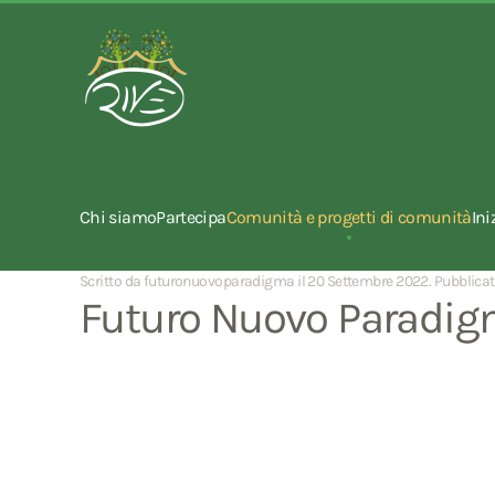
Chi siamo
Partecipa
Comunità e progetti di comunità
Ini
Scritto da futuronuovoparadigma il
20 Settembre 2022
. Pubblica
Futuro Nuovo Paradi