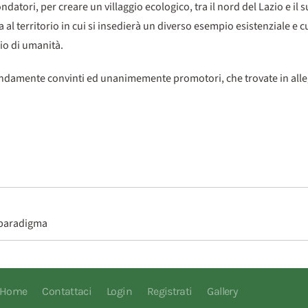
ondatori, per creare un villaggio ecologico, tra il nord del Lazio e il
l territorio in cui si insedierà un diverso esempio esistenziale e cult
io di umanità.
ndamente convinti ed unanimemente promotori, che trovate in alle
oparadigma
Home
Contattaci
Login
Registrati
Gallery