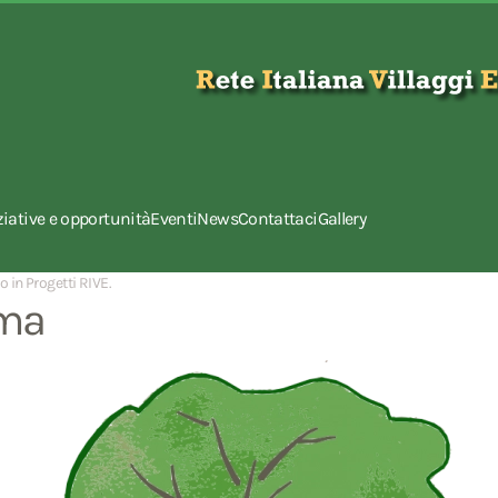
ziative e opportunità
Eventi
News
Contattaci
Gallery
to in
Progetti RIVE
.
gma