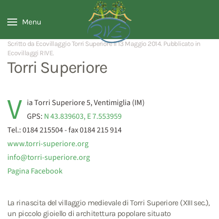
Menu
Scritto da Ecovillaggio Torri Superiore il
13 Maggio 2014
. Pubblicato in
Ecovillaggi RIVE
.
Torri Superiore
V
ia Torri Superiore 5, Ventimiglia (IM)
GPS:
N 43.839603, E 7.553959
Tel.: 0184 215504 - fax 0184 215 914
www.torri-superiore.org
info@torri-superiore.org
Pagina Facebook
La rinascita del villaggio medievale di Torri Superiore (XIII sec.),
un piccolo gioiello di architettura popolare situato