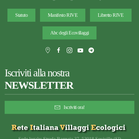
Statuto
Manifesto RIVE
Libretto RIVE
Abc degli Ecovillaggi
Iscriviti alla nostra
NEWSLETTER
Iscriviti ora!
Sede legale: Strada Bagnaia 37, 53018 Sovicille (SI)