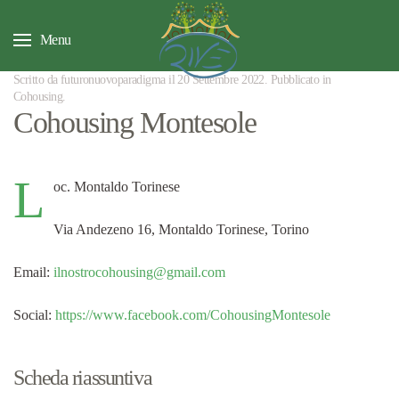
Menu
Scritto da futuronuovoparadigma il
20 Settembre 2022
. Pubblicato in
Cohousing
.
Cohousing Montesole
L
oc. Montaldo Torinese
Via Andezeno 16, Montaldo Torinese, Torino
Email:
ilnostrocohousing@gmail.com
Social:
https://www.facebook.com/CohousingMontesole
Scheda riassuntiva