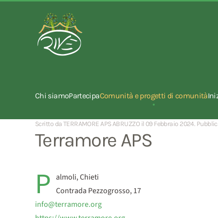
Chi siamo
Partecipa
Comunità e progetti di comunità
Ini
Scritto da TERRAMORE APS ABRUZZO il
09 Febbraio 2024
. Pubbli
Terramore APS
P
almoli, Chieti
Contrada Pezzogrosso, 17
info@terramore.org