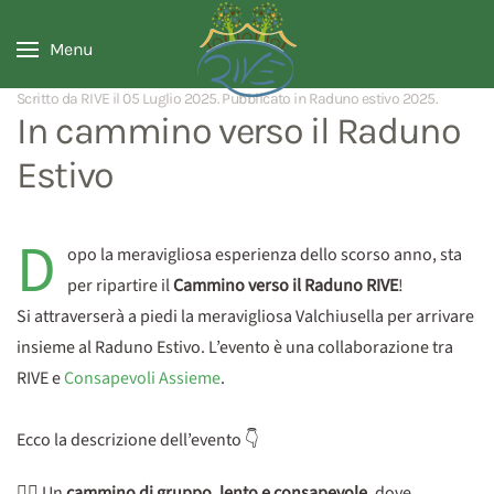
Menu
Scritto da RIVE il
05 Luglio 2025
. Pubblicato in
Raduno estivo 2025
.
In cammino verso il Raduno
Estivo
D
opo la meravigliosa esperienza dello scorso anno, sta
per ripartire il
Cammino verso il Raduno RIVE
!
Si attraverserà a piedi la meravigliosa Valchiusella per arrivare
insieme al Raduno Estivo. L’evento è una collaborazione tra
RIVE e
Consapevoli Assieme
.
Ecco la descrizione dell’evento 👇
🚶‍♀️ Un
cammino di gruppo, lento e consapevole
, dove