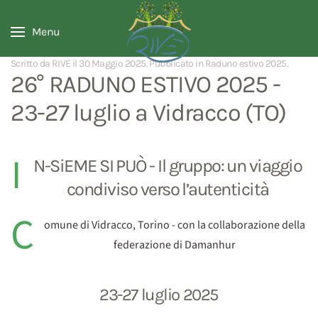
Menu
Scritto da RIVE il
30 Maggio 2025
. Pubblicato in
Raduno estivo 2025
.
26° RADUNO ESTIVO 2025 -
23-27 luglio a Vidracco (TO)
I
N-SiEME SI PUÒ - Il gruppo: un viaggio
condiviso verso l’autenticità
C
omune di Vidracco, Torino - con la collaborazione della
federazione di Damanhur
23-27 luglio 2025