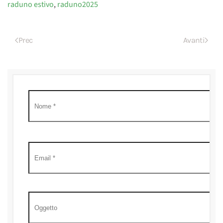
raduno estivo
,
raduno2025
Prec
Avanti