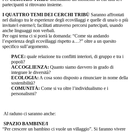
partecipanti si ritrovano insieme.
I QUATTRO TEMI DEI CERCHI TRIBÙ
Saranno affrontati
nel dialogo tra le esperienze degli ecovillaggi e quelle di una/o o più
invitate/i esterne/i; facilitati attraverso percorsi partecipati, usando
anche linguaggi non verbali.
Per ogni tema ci si porrà la domanda: “Come sta andando
l’esperienza degli ecovillaggi rispetto a…?” oltre a un quesito
specifico sull’argomento.
PACE:
quale relazione tra conflitti interiori, di gruppo e tra i
popoli?
ACCOGLIENZA:
Quanto siamo davvero in grado di
integrare le diversità?
ECOLOGIA:
A cosa sono disposto a rinunciare in nome della
sostenibilità?
COMUNITÀ:
Come si va oltre l’individualismo e i
personalismi?
Al raduno ci saranno anche:
SPAZIO BAMBINE/I
“Per crescere un bambino ci vuole un villaggio”. Si faranno vivere