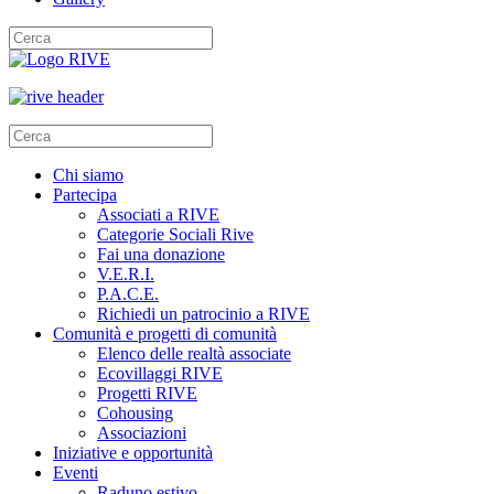
Chi siamo
Partecipa
Associati a RIVE
Categorie Sociali Rive
Fai una donazione
V.E.R.I.
P.A.C.E.
Richiedi un patrocinio a RIVE
Comunità e progetti di comunità
Elenco delle realtà associate
Ecovillaggi RIVE
Progetti RIVE
Cohousing
Associazioni
Iniziative e opportunità
Eventi
Raduno estivo