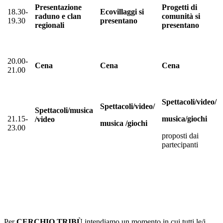
Presentazione
Progetti di
18.30-
Ecovillaggi si
raduno e clan
comunità si
19.30
presentano
regionali
presentano
20.00-
Cena
Cena
Cena
21.00
Spettacoli/video/
Spettacoli/video/
Spettacoli/musica
21.15-
musica/giochi
/video
musica /giochi
23.00
proposti dai
partecipanti
Per
CERCHIO TRIBÙ
intendiamo un momento in cui tutti le/i