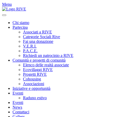
Menu
Chi siamo
Partecipa
Associati a RIVE
Categorie Sociali Rive
Fai una donazione
V.E.R.I.
P.A.C.E.
Richiedi un patrocinio a RIVE
Comunità e progetti di comunità
Elenco delle realtà associate
Ecovillaggi RIVE
Progetti RIVE
Cohousing
Associazioni
Iniziative e opportunità
Eventi
Raduno estivo
Eventi
News
Contattaci
Gallery