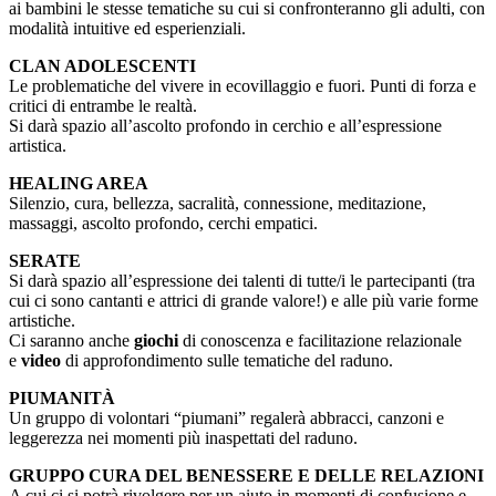
ai bambini le stesse tematiche su cui si confronteranno gli adulti, con
modalità intuitive ed esperienziali.
CLAN ADOLESCENTI
Le problematiche del vivere in ecovillaggio e fuori. Punti di forza e
critici di entrambe le realtà.
Si darà spazio all’ascolto profondo in cerchio e all’espressione
artistica.
HEALING AREA
Silenzio, cura, bellezza, sacralità, connessione, meditazione,
massaggi, ascolto profondo, cerchi empatici.
SERATE
Si darà spazio all’espressione dei talenti di tutte/i le partecipanti (tra
cui ci sono cantanti e attrici di grande valore!) e alle più varie forme
artistiche.
Ci saranno anche
giochi
di conoscenza e facilitazione relazionale
e
video
di approfondimento sulle tematiche del raduno.
PIUMANITÀ
Un gruppo di volontari “piumani” regalerà abbracci, canzoni e
leggerezza nei momenti più inaspettati del raduno.
GRUPPO CURA DEL BENESSERE E DELLE RELAZIONI
A cui ci si potrà rivolgere per un aiuto in momenti di confusione e