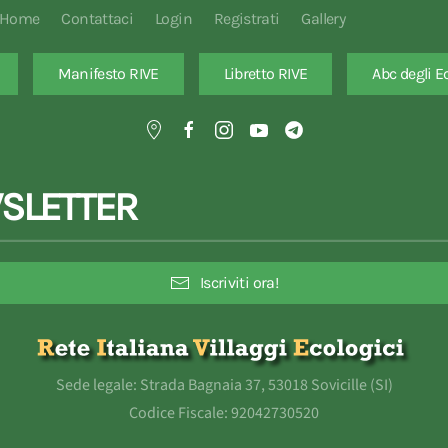
Home
Contattaci
Login
Registrati
Gallery
Manifesto RIVE
Libretto RIVE
Abc degli E
SLETTER
Iscriviti ora!
Sede legale: Strada Bagnaia 37, 53018 Sovicille (SI)
Codice Fiscale: 92042730520