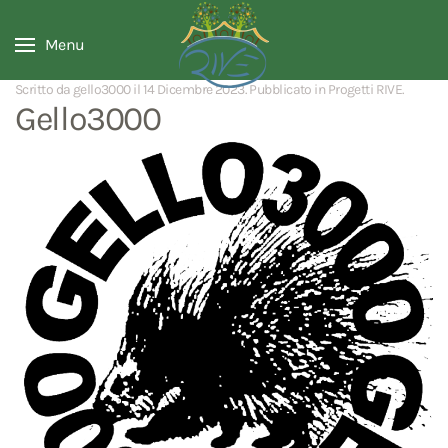
Menu
Scritto da gello3000 il
14 Dicembre 2023
. Pubblicato in
Progetti RIVE
.
Gello3000