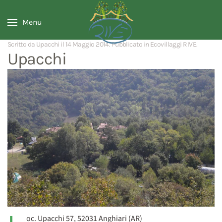
Menu
Scritto da Upacchi il
14 Maggio 2014
. Pubblicato in
Ecovillaggi RIVE
.
Upacchi
oc. Upacchi 57, 52031 Anghiari (AR)