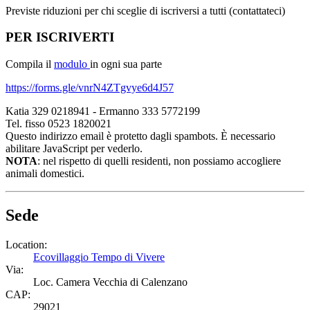
Previste riduzioni per chi sceglie di iscriversi a tutti (contattateci)
PER ISCRIVERTI
Compila il
modulo
in ogni sua parte
https://forms.gle/vnrN4ZTgvye6d4J57
Katia 329 0218941 - Ermanno 333 5772199
Tel. fisso 0523 1820021
Questo indirizzo email è protetto dagli spambots. È necessario
abilitare JavaScript per vederlo.
NOTA
: nel rispetto di quelli residenti, non possiamo accogliere
animali domestici.
Sede
Location:
Ecovillaggio Tempo di Vivere
Via:
Loc. Camera Vecchia di Calenzano
CAP:
29021