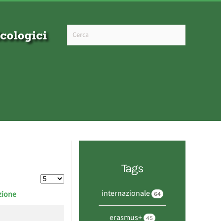
Type 2 or more characters for results.
Tags
Visualizza #
internazionale
zione
64
erasmus+
45