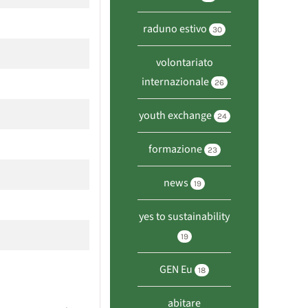
raduno estivo
30
volontariato
internazionale
26
youth exchange
24
formazione
23
news
19
yes to sustainability
19
GEN Eu
18
abitare