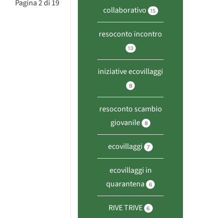
Pagina 2 di 19
collaborativo
15
resoconto incontro
13
iniziative ecovillaggi
8
resoconto scambio
giovanile
8
ecovillaggi
7
ecovillaggi in
quarantena
6
RIVE TRIVE
6