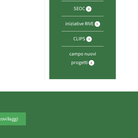
SEOC
6
iniziative RIVE
5
CLIPS
4
campo nuovi
progetti
4
covillaggi