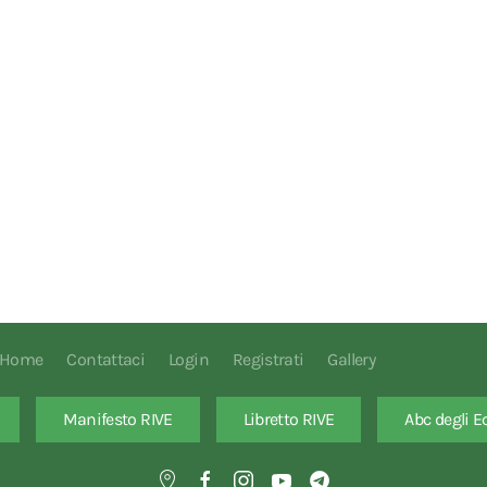
Home
Contattaci
Login
Registrati
Gallery
Manifesto RIVE
Libretto RIVE
Abc degli E