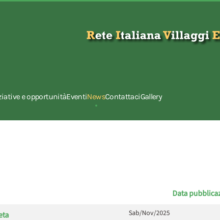
ziative e opportunità
Eventi
News
Contattaci
Gallery
Data pubblica
Sab/Nov/2025
eta