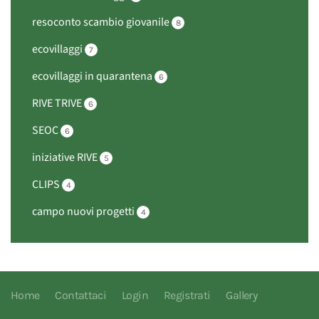
resoconto scambio giovanile
8
ecovillaggi
7
ecovillaggi in quarantena
6
RIVE TRIVE
6
SEOC
6
iniziative RIVE
5
CLIPS
4
campo nuovi progetti
4
Home
Contattaci
Login
Registrati
Gallery