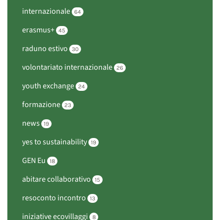
internazionale
64
erasmus+
45
raduno estivo
30
volontariato internazionale
26
youth exchange
24
formazione
23
news
19
yes to sustainability
19
GEN Eu
18
abitare collaborativo
15
resoconto incontro
13
iniziative ecovillaggi
8