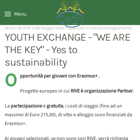
Menu
Scritto da RIVE il
08 Maggio 2018
. Pubblicato in
Iniziative e opportunità
.
YOUTH EXCHANGE - "WE ARE
THE KEY" - Yes to
sustainability
O
pportunità per giovani con Erasmus+ .
Progetto europeo in cui
RIVE è organizzazione Partner
.
La
partecipazione
è
gratuita
, i costi di viaggio (fino ad un
massimo di Euro 275,00), di vitto e alloggio sono finanziati da
Erasmus+.
Ai giovani selezionati, se non sono soci RIVE, verrà richiesta