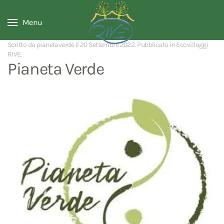
Menu
Scritto da pianetaverde il
20 Settembre 2022
. Pubblicato in
Ecovillaggi
RIVE
.
Pianeta Verde