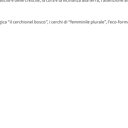
scite e delle crescite, la cura e la vicinanza alla terra, l’attenzione 
ica “il cerchionel bosco”, i cerchi di “femminile plurale”, l’eco-for