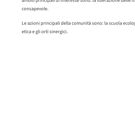
ambiti principali di interesse sono: la liberazione delle na
consapevole.
Le azioni principali della comunità sono: la scuola ecolog
etica e gli orti sinergici.