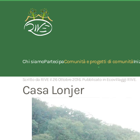
Chi siamo
Partecipa
Comunità e progetti di comunità
Ini
Scritto da RIVE il
26 Ottobre 2016
. Pubblicato in
Ecovillaggi RIVE
.
Casa Lonjer