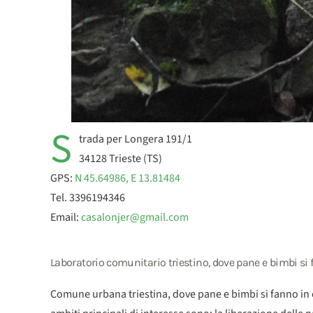
S
trada per Longera 191/1
34128 Trieste (TS)
GPS:
N 45.64986, E 13.81484
Tel. 3396194346
Email:
casalonjer@gmail.com
Laboratorio comunitario triestino, dove pane e bimbi si 
Comune urbana triestina, dove pane e bimbi si fanno in c